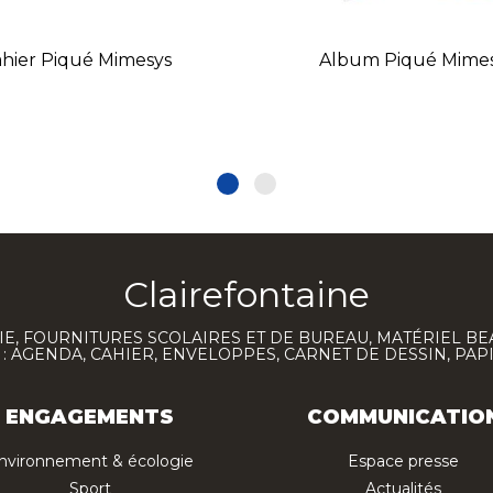
hier Piqué Mimesys
Album Piqué Mime
Clairefontaine
E, FOURNITURES SCOLAIRES ET DE BUREAU, MATÉRIEL BE
 AGENDA, CAHIER, ENVELOPPES, CARNET DE DESSIN, PAP
ENGAGEMENTS
COMMUNICATIO
nvironnement & écologie
Espace presse
Sport
Actualités