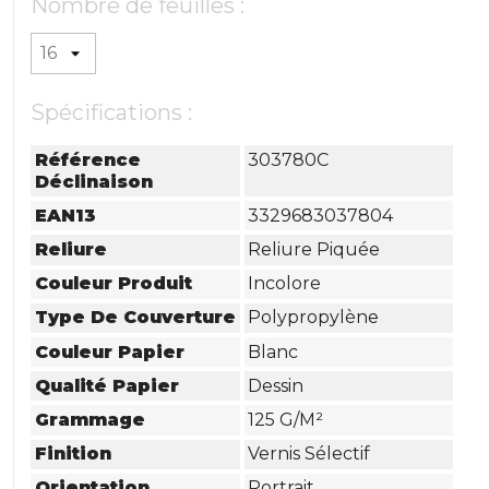
Nombre de feuilles :
Spécifications :
Référence
303780C
Déclinaison
EAN13
3329683037804
Reliure
Reliure Piquée
Couleur Produit
Incolore
Type De Couverture
Polypropylène
Couleur Papier
Blanc
Qualité Papier
Dessin
Grammage
125 G/m²
Finition
Vernis Sélectif
Orientation
Portrait