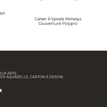
sys
C
Cahier À Spirale Mimesys
Couverture Polypro
AUX-ARTS.
IER AQUARELLE, CARTON À DESSIN.
N