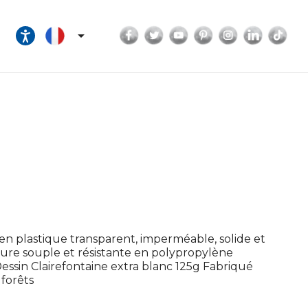
Facebook
Twitter
YouTube
Pinterest
Instagram
LinkedI
Tik

n plastique transparent, imperméable, solide et
rture souple et résistante en polypropylène
Dessin Clairefontaine extra blanc 125g Fabriqué
 forêts