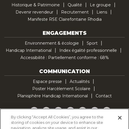
Historique & Patrimoine
Qualité
Le groupe
Devenir revendeur
Recrutement
Liens
Manifeste RSE Clairefontaine Rhodia
ENGAGEMENTS
Environnement & écologie
Sport
Handicap International
Index égalité professionnelle
Accessibilité : Partiellement conforme : 68%
COMMUNICATION
Espace presse
Actualités
Poster Harcèlement Scolaire
Planisphère Handicap International
Contact
Facebook
Twitter
YouTube
Pinterest
Instagram
LinkedIn
TikTok
By clicking “Accept All Cookies”, you agree to the
storing of cookies on your device to enhance site
Politique d'utilisation des cookies
navigation, analyze site usage, and assist in our