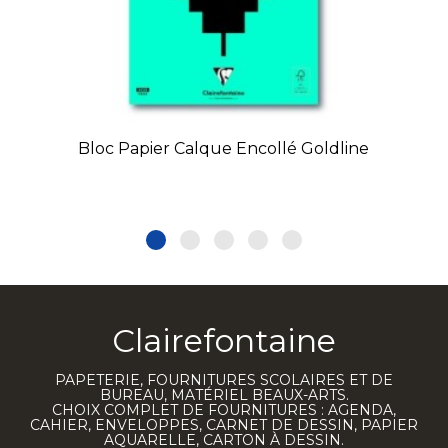
Bloc Papier Calque Encollé Goldline
Clairefontaine
PAPETERIE, FOURNITURES SCOLAIRES ET DE
BUREAU, MATÉRIEL BEAUX-ARTS.
CHOIX COMPLET DE FOURNITURES : AGENDA,
CAHIER, ENVELOPPES, CARNET DE DESSIN, PAPIER
AQUARELLE, CARTON À DESSIN.