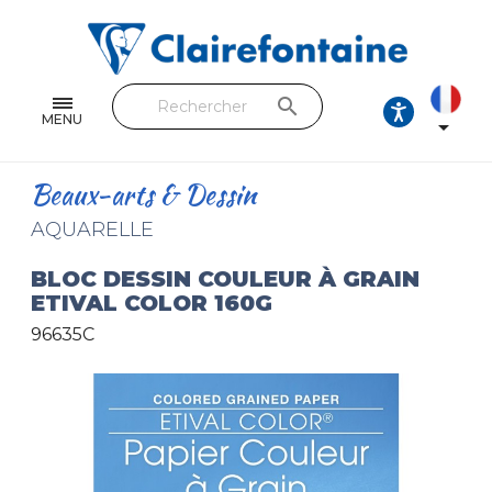
Cahiers & Carnets
Feuilles & Copies
search
Beaux-arts & Dessin
MENU

Correspondance
Beaux-arts & Dessin
Loisirs créatifs
AQUARELLE
Papiers cadeaux et emballages
BLOC DESSIN COULEUR À GRAIN
ETIVAL COLOR 160G
Cuir & trousses
96635C
RETROUVEZ NOS COLLECTIONS
Toutes les collections