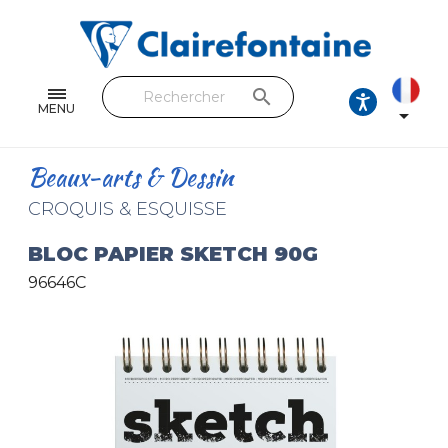
Cahiers & Carnets
Feuilles & Copies
search
Beaux-arts & Dessin
MENU

Correspondance
Beaux-arts & Dessin
Loisirs créatifs
CROQUIS & ESQUISSE
Papiers cadeaux et emballages
BLOC PAPIER SKETCH 90G
96646C
Cuir & trousses
RETROUVEZ NOS COLLECTIONS
Toutes les collections