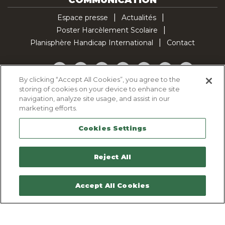
Espace presse
Actualités
Poster Harcèlement Scolaire
Planisphère Handicap International
Contact
Facebook
Twitter
YouTube
Pinterest
Instagram
LinkedIn
TikTok
By clicking “Accept All Cookies”, you agree to the
storing of cookies on your device to enhance site
Politique d'utilisation des cookies
navigation, analyze site usage, and assist in our
Politique de confidentialité
marketing efforts.
Mentions légales
Cookies Settings
Plan du site
Contactez-nous
Reject All
Accept All Cookies