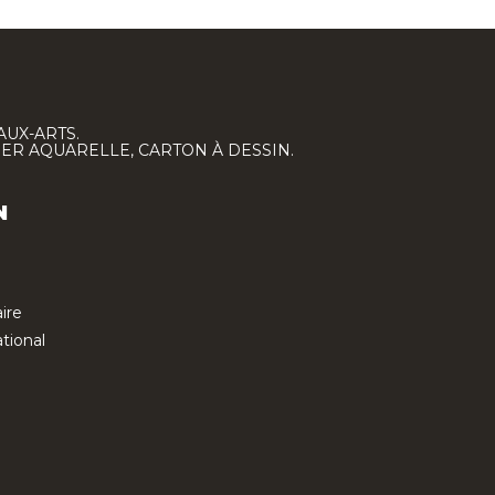
AUX-ARTS.
IER AQUARELLE, CARTON À DESSIN.
N
ire
tional