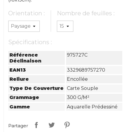
Orientation :
Nombre de feuilles :
Spécifications :
Référence
975727C
Déclinaison
EAN13
3329689757270
Reliure
Encollée
Type De Couverture
Carte Souple
Grammage
300 G/m²
Gamme
Aquarelle Prédessiné
Partager