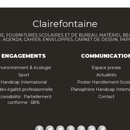
Clairefontaine
E, FOURNITURES SCOLAIRES ET DE BUREAU, MATÉRIEL BE
 AGENDA, CAHIER, ENVELOPPES, CARNET DE DESSIN, PAP
ENGAGEMENTS
COMMUNICATIO
nvironnement & écologie
Espace presse
Sport
Actualités
Handicap International
Poster Harcèlement Scola
dex égalité professionnelle
Planisphère Handicap Interna
cessibilité : Partiellement
Contact
conforme : 68%
Facebook
Twitter
YouTube
Pinterest
Instagram
LinkedIn
TikTok