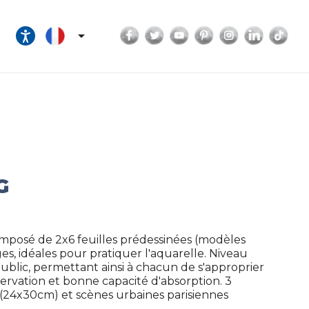
Facebook
Twitter
YouTube
Pinterest
Instagram
LinkedI
Tik

G
composé de 2x6 feuilles prédessinées (modèles
ges, idéales pour pratiquer l'aquarelle. Niveau
ublic, permettant ainsi à chacun de s'approprier
servation et bonne capacité d'absorption. 3
(24x30cm) et scènes urbaines parisiennes