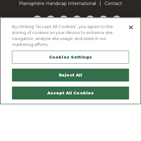
Planisphère Handicap International
Contact
Facebook
Twitter
YouTube
Pinterest
Instagram
LinkedIn
TikTok
By clicking “Accept All Cookies”, you agree to the
storing of cookies on your device to enhance site
Politique d'utilisation des cookies
navigation, analyze site usage, and assist in our
Politique de confidentialité
marketing efforts.
Mentions légales
Cookies Settings
Plan du site
Contactez-nous
Reject All
Accept All Cookies