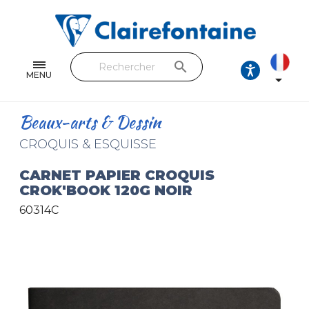
Cahiers & Carnets
Feuilles & Copies
search
Beaux-arts & Dessin
MENU

Correspondance
Beaux-arts & Dessin
Loisirs créatifs
CROQUIS & ESQUISSE
Papiers cadeaux et emballages
CARNET PAPIER CROQUIS
CROK'BOOK 120G NOIR
Cuir & trousses
60314C
RETROUVEZ NOS COLLECTIONS
Toutes les collections