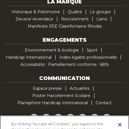
LA MARQUE
Historique & Patrimoine
Qualité
Le groupe
Devenir revendeur
Recrutement
Liens
Manifeste RSE Clairefontaine Rhodia
ENGAGEMENTS
Environnement & écologie
Sport
Handicap International
Index égalité professionnelle
Accessibilité : Partiellement conforme : 68%
COMMUNICATION
Espace presse
Actualités
Poster Harcèlement Scolaire
Planisphère Handicap International
Contact
Facebook
Twitter
YouTube
Pinterest
Instagram
LinkedIn
TikTok
By clicking “Accept All Cookies”, you agree to the