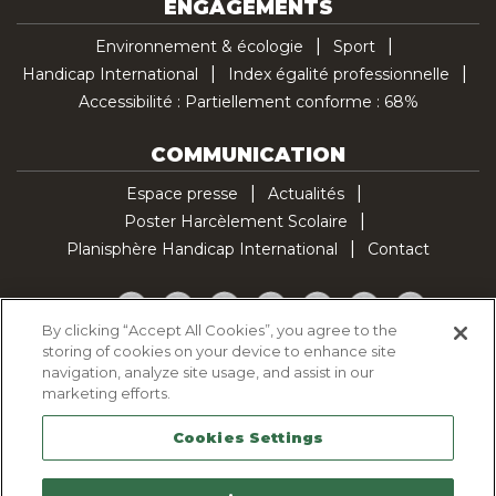
ENGAGEMENTS
Environnement & écologie
Sport
Handicap International
Index égalité professionnelle
Accessibilité : Partiellement conforme : 68%
COMMUNICATION
Espace presse
Actualités
Poster Harcèlement Scolaire
Planisphère Handicap International
Contact
Facebook
Twitter
YouTube
Pinterest
Instagram
LinkedIn
TikTok
By clicking “Accept All Cookies”, you agree to the
storing of cookies on your device to enhance site
Politique d'utilisation des cookies
navigation, analyze site usage, and assist in our
Politique de confidentialité
marketing efforts.
Mentions légales
Cookies Settings
Plan du site
Contactez-nous