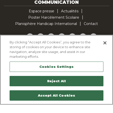
COMMUNICATION
Espace presse
Actualités
Poster Harcèlement Scolaire
Planisphère Handicap International
Contact
Facebook
Twitter
YouTube
Pinterest
Instagram
LinkedIn
TikTok
By clicking “Accept All Cookies”, you agree to the
storing of cookies on your device to enhance site
Politique d'utilisation des cookies
navigation, analyze site usage, and assist in our
Politique de confidentialité
marketing efforts.
Mentions légales
Cookies Settings
Plan du site
Contactez-nous
Reject All
Accept All Cookies