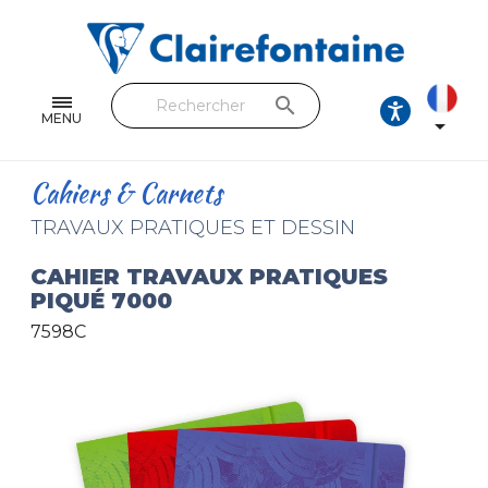
Cahiers & Carnets
Feuilles & Copies
search
Beaux-arts & Dessin
MENU

Correspondance
Cahiers & Carnets
Loisirs créatifs
TRAVAUX PRATIQUES ET DESSIN
Papiers cadeaux et emballages
CAHIER TRAVAUX PRATIQUES
PIQUÉ 7000
Cuir & trousses
7598C
RETROUVEZ NOS COLLECTIONS
Toutes les collections