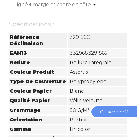
Spécifications :
Référence
329156C
Déclinaison
EAN13
3329683291565
Reliure
Reliure Intégrale
Couleur Produit
Assortis
Type De Couverture
Polypropylène
Couleur Papier
Blanc
Qualité Papier
Vélin Velouté
Grammage
90 G/m²
Où acheter ?
Orientation
Portrait
Gamme
Linicolor