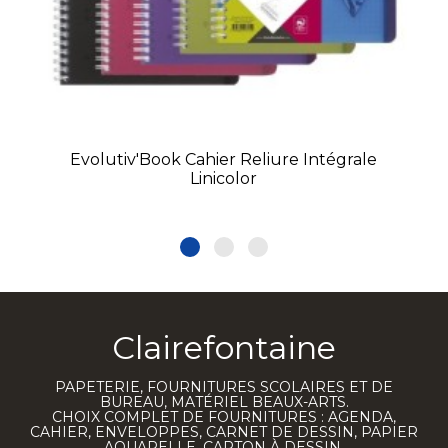
Evolutiv'Book Cahier Reliure Intégrale
Linicolor
Clairefontaine
PAPETERIE, FOURNITURES SCOLAIRES ET DE
BUREAU, MATÉRIEL BEAUX-ARTS.
CHOIX COMPLET DE FOURNITURES : AGENDA,
CAHIER, ENVELOPPES, CARNET DE DESSIN, PAPIER
AQUARELLE, CARTON À DESSIN.