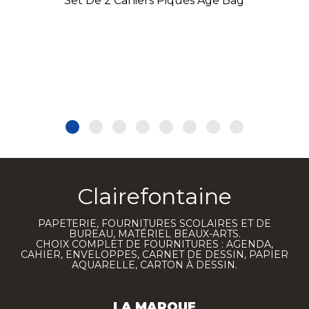
Set De 2 Cahiers Piqués Age Bag
Clairefontaine
PAPETERIE, FOURNITURES SCOLAIRES ET DE
BUREAU, MATÉRIEL BEAUX-ARTS.
CHOIX COMPLET DE FOURNITURES : AGENDA,
CAHIER, ENVELOPPES, CARNET DE DESSIN, PAPIER
AQUARELLE, CARTON À DESSIN.
LA MARQUE