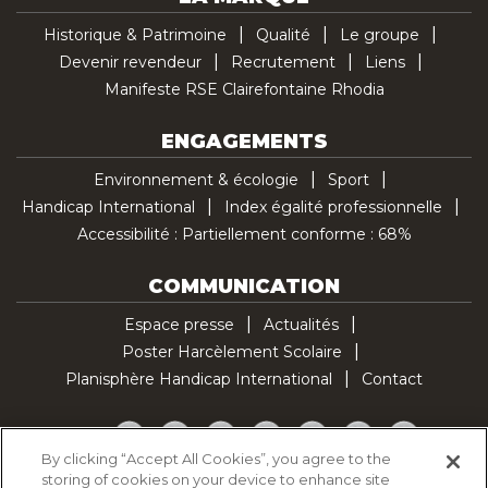
Historique & Patrimoine
Qualité
Le groupe
Devenir revendeur
Recrutement
Liens
Manifeste RSE Clairefontaine Rhodia
ENGAGEMENTS
Environnement & écologie
Sport
Handicap International
Index égalité professionnelle
Accessibilité : Partiellement conforme : 68%
COMMUNICATION
Espace presse
Actualités
Poster Harcèlement Scolaire
Planisphère Handicap International
Contact
Facebook
Twitter
YouTube
Pinterest
Instagram
LinkedIn
TikTok
By clicking “Accept All Cookies”, you agree to the
storing of cookies on your device to enhance site