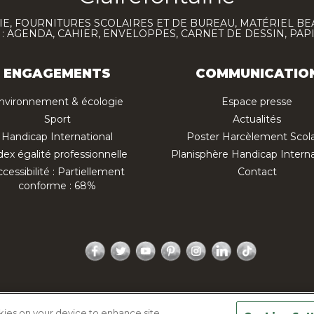
E, FOURNITURES SCOLAIRES ET DE BUREAU, MATÉRIEL BE
 AGENDA, CAHIER, ENVELOPPES, CARNET DE DESSIN, PAP
ENGAGEMENTS
COMMUNICATIO
nvironnement & écologie
Espace presse
Sport
Actualités
Handicap International
Poster Harcèlement Scola
dex égalité professionnelle
Planisphère Handicap Interna
cessibilité : Partiellement
Contact
conforme : 68%
Facebook
Twitter
YouTube
Pinterest
Instagram
LinkedIn
TikTok
ique de confidentialité
Mentions légales
Plan du site
okies on your device to enhance site