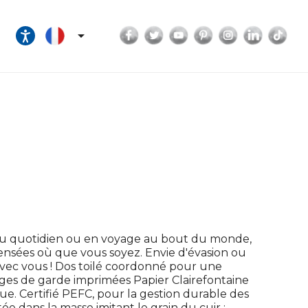
Facebook
Twitter
YouTube
Pinterest
Instagram
LinkedI
Tik

Au quotidien ou en voyage au bout du monde,
pensées où que vous soyez. Envie d'évasion ou
vec vous ! Dos toilé coordonné pour une
ages de garde imprimées Papier Clairefontaine
ue. Certifié PEFC, pour la gestion durable des
e dans la masse imitant le grain du cuir :