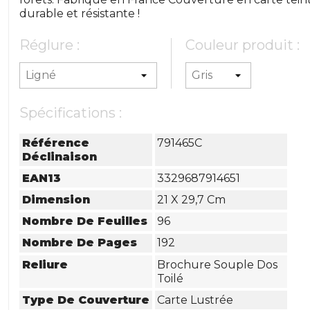
durable et résistante !
Réglure :
Couleur produit :
Spécifications :
Référence
791465C
Déclinaison
EAN13
3329687914651
Dimension
21 X 29,7 Cm
Nombre De Feuilles
96
Nombre De Pages
192
Reliure
Brochure Souple Dos
Toilé
Type De Couverture
Carte Lustrée