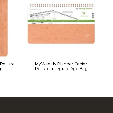
 Reliure
My.weekly.planner Cahier
g
Reliure Intégrale Age Bag