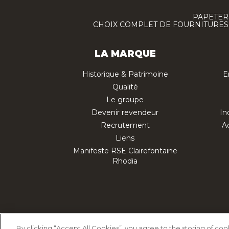
PAPETERI
CHOIX COMPLET DE FOURNITURES :
LA MARQUE
Historique & Patrimoine
E
Qualité
Le groupe
Devenir revendeur
In
Recrutement
Ac
Liens
Manifeste RSE Clairefontaine
Rhodia
Politique d'utilisation des cookies
Polit
By clicking “Accept All Cookies”, you agree to the storing of co