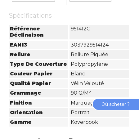
Spécifications :
Référence
951412C
Déclinaison
EAN13
3037929514124
Reliure
Reliure Piquée
Type De Couverture
Polypropylène
Couleur Papier
Blanc
Qualité Papier
Vélin Velouté
Grammage
90 G/m²
Finition
Marquage Argent
Où acheter ?
Orientation
Portrait
Gamme
Koverbook