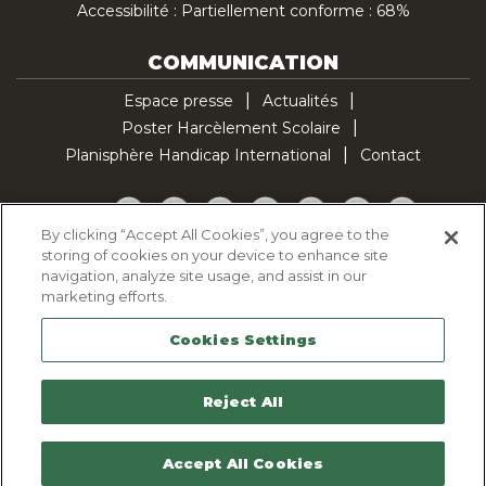
Accessibilité : Partiellement conforme : 68%
COMMUNICATION
Espace presse
Actualités
Poster Harcèlement Scolaire
Planisphère Handicap International
Contact
Facebook
Twitter
YouTube
Pinterest
Instagram
LinkedIn
TikTok
By clicking “Accept All Cookies”, you agree to the
storing of cookies on your device to enhance site
Politique d'utilisation des cookies
navigation, analyze site usage, and assist in our
Politique de confidentialité
marketing efforts.
Mentions légales
Cookies Settings
Plan du site
Contactez-nous
Reject All
Accept All Cookies