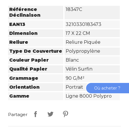
Référence
18347C
Déclinaison
EAN13
3210330183473
Dimension
17 X 22 CM
Reliure
Reliure Piquée
Type De Couverture
Polypropylène
Couleur Papier
Blanc
Qualité Papier
Vélin Surfin
Grammage
90 G/m²
Orientation
Portrait
Où acheter ?
Gamme
Ligne 8000 Polypro
Partager