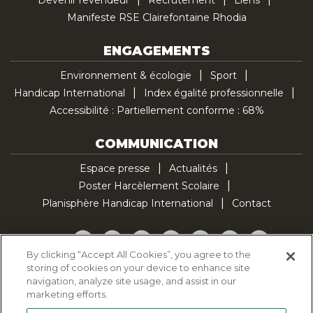
Devenir revendeur
Recrutement
Liens
Manifeste RSE Clairefontaine Rhodia
ENGAGEMENTS
Environnement & écologie
Sport
Handicap International
Index égalité professionnelle
Accessibilité : Partiellement conforme : 68%
COMMUNICATION
Espace presse
Actualités
Poster Harcèlement Scolaire
Planisphère Handicap International
Contact
Facebook
Twitter
YouTube
Pinterest
Instagram
LinkedIn
TikTok
By clicking “Accept All Cookies”, you agree to the
storing of cookies on your device to enhance site
Politique d'utilisation des cookies
navigation, analyze site usage, and assist in our
Politique de confidentialité
marketing efforts.
Mentions légales