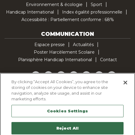
Environnement & écologie
Sport
Handicap International
Index égalité professionnelle
Accessibilité : Partiellement conforme : 68%
COMMUNICATION
Espace presse
Actualités
Poster Harcèlement Scolaire
Planisphère Handicap International
Contact
Facebook
Twitter
YouTube
Pinterest
Instagram
LinkedIn
TikTok
By clicking “Accept All Cookies”, you agree to the
storing of cookies on your device to enhance site
Politique d'utilisation des cookies
navigation, analyze site usage, and assist in our
Politique de confidentialité
marketing efforts.
Mentions légales
Cookies Settings
Plan du site
Contactez-nous
Reject All