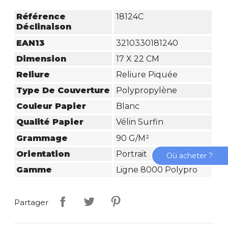
Référence
18124C
Déclinaison
EAN13
3210330181240
Dimension
17 X 22 CM
Reliure
Reliure Piquée
Type De Couverture
Polypropylène
Couleur Papier
Blanc
Qualité Papier
Vélin Surfin
Grammage
90 G/m²
Orientation
Portrait
Où acheter ?
Gamme
Ligne 8000 Polypro
Partager