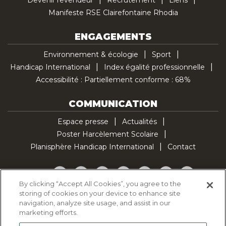
Devenir revendeur
Recrutement
Liens
Manifeste RSE Clairefontaine Rhodia
ENGAGEMENTS
Environnement & écologie
Sport
Handicap International
Index égalité professionnelle
Accessibilité : Partiellement conforme : 68%
COMMUNICATION
Espace presse
Actualités
Poster Harcèlement Scolaire
Planisphère Handicap International
Contact
Facebook
Twitter
YouTube
Pinterest
Instagram
LinkedIn
TikTok
By clicking “Accept All Cookies”, you agree to the
storing of cookies on your device to enhance site
Politique d'utilisation des cookies
navigation, analyze site usage, and assist in our
Politique de confidentialité
marketing efforts.
Mentions légales