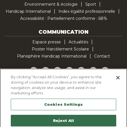
Environnement & écologie
Sport
Handicap International
Index égalité professionnelle
Accessibilité : Partiellement conforme : 68%
COMMUNICATION
Espace presse
Actualités
Poster Harcèlement Scolaire
Planisphère Handicap International
Contact
Facebook
Twitter
YouTube
Pinterest
Instagram
LinkedIn
TikTok
By clicking “Accept All Cookies”, you agree to the
storing of cookies on your device to enhance site
Politique d'utilisation des cookies
navigation, analyze site usage, and assist in our
Politique de confidentialité
marketing efforts.
Mentions légales
Cookies Settings
Plan du site
Contactez-nous
Reject All