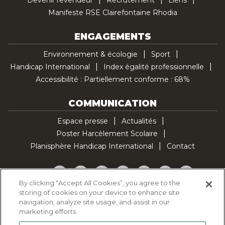
Devenir revendeur
Recrutement
Liens
Manifeste RSE Clairefontaine Rhodia
ENGAGEMENTS
Environnement & écologie
Sport
Handicap International
Index égalité professionnelle
Accessibilité : Partiellement conforme : 68%
COMMUNICATION
Espace presse
Actualités
Poster Harcèlement Scolaire
Planisphère Handicap International
Contact
Facebook
Twitter
YouTube
Pinterest
Instagram
LinkedIn
TikTok
By clicking “Accept All Cookies”, you agree to the
storing of cookies on your device to enhance site
Politique d'utilisation des cookies
navigation, analyze site usage, and assist in our
Politique de confidentialité
marketing efforts.
Mentions légales