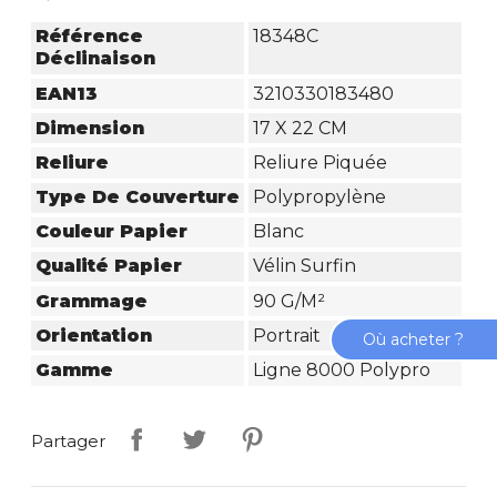
Référence
18348C
Déclinaison
EAN13
3210330183480
Dimension
17 X 22 CM
Reliure
Reliure Piquée
Type De Couverture
Polypropylène
Couleur Papier
Blanc
Qualité Papier
Vélin Surfin
Grammage
90 G/m²
Orientation
Portrait
Où acheter ?
Gamme
Ligne 8000 Polypro
Partager