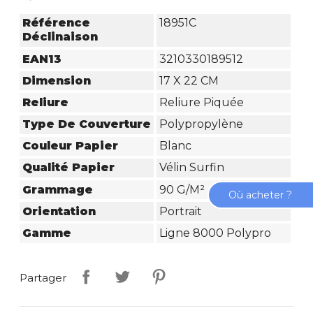
Référence
18951C
Déclinaison
EAN13
3210330189512
Dimension
17 X 22 CM
Reliure
Reliure Piquée
Type De Couverture
Polypropylène
Couleur Papier
Blanc
Qualité Papier
Vélin Surfin
Grammage
90 G/m²
Où acheter ?
Orientation
Portrait
Gamme
Ligne 8000 Polypro
Partager