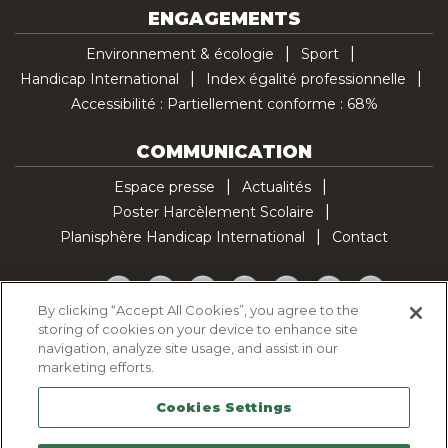
ENGAGEMENTS
Environnement & écologie
Sport
Handicap International
Index égalité professionnelle
Accessibilité : Partiellement conforme : 68%
COMMUNICATION
Espace presse
Actualités
Poster Harcèlement Scolaire
Planisphère Handicap International
Contact
Facebook
Twitter
YouTube
Pinterest
Instagram
LinkedIn
TikTok
By clicking “Accept All Cookies”, you agree to the
storing of cookies on your device to enhance site
Politique d'utilisation des cookies
navigation, analyze site usage, and assist in our
Politique de confidentialité
marketing efforts.
Mentions légales
Cookies Settings
Plan du site
Contactez-nous