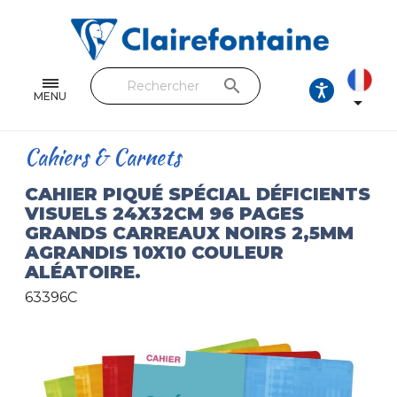
Cahiers & Carnets
Feuilles & Copies
search
Beaux-arts & Dessin
MENU

Correspondance
Cahiers & Carnets
Loisirs créatifs
CAHIER PIQUÉ SPÉCIAL DÉFICIENTS
VISUELS 24X32CM 96 PAGES
Papiers cadeaux et emballages
GRANDS CARREAUX NOIRS 2,5MM
AGRANDIS 10X10 COULEUR
Cuir & trousses
ALÉATOIRE.
RETROUVEZ NOS COLLECTIONS
63396C
Toutes les collections