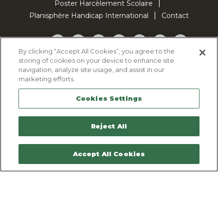
Poster Harcèlement Scolaire
Planisphère Handicap International
Contact
Facebook
Twitter
YouTube
Pinterest
Instagram
LinkedIn
TikTok
By clicking “Accept All Cookies”, you agree to the
storing of cookies on your device to enhance site
Politique d'utilisation des cookies
navigation, analyze site usage, and assist in our
Politique de confidentialité
marketing efforts.
Mentions légales
Cookies Settings
Plan du site
Contactez-nous
Reject All
Accept All Cookies