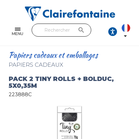
Cahiers & Carnets
Feuilles & Copies
search
Beaux-arts & Dessin
MENU

Correspondance
Papiers cadeaux et emballages
Loisirs créatifs
PAPIERS CADEAUX
Papiers cadeaux et emballages
PACK 2 TINY ROLLS + BOLDUC,
5X0,35M
Cuir & trousses
223888C
RETROUVEZ NOS COLLECTIONS
Toutes les collections