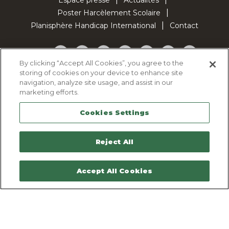
Poster Harcèlement Scolaire
Planisphère Handicap International
Contact
Facebook
Twitter
YouTube
Pinterest
Instagram
LinkedIn
TikTok
By clicking “Accept All Cookies”, you agree to the
storing of cookies on your device to enhance site
Politique d'utilisation des cookies
navigation, analyze site usage, and assist in our
Politique de confidentialité
marketing efforts.
Mentions légales
Cookies Settings
Plan du site
Contactez-nous
Reject All
Accept All Cookies