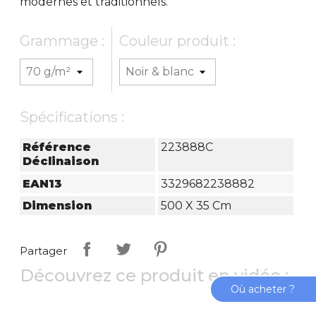
modernes et traditionnels.
Grammage :
Couleur produit :
Spécifications :
Référence
223888C
Déclinaison
EAN13
3329682238882
Dimension
500 X 35 Cm
Partager
Découvrez ce produit en vidéo :
Où acheter ?