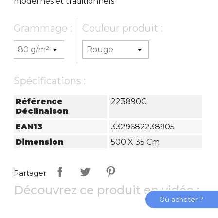
modernes et traditionnels.
Grammage :
Couleur produit :
Spécifications :
Référence
223890C
Déclinaison
EAN13
3329682238905
Dimension
500 X 35 Cm
Partager
Découvrez ce produit en vidéo :
Où acheter ?