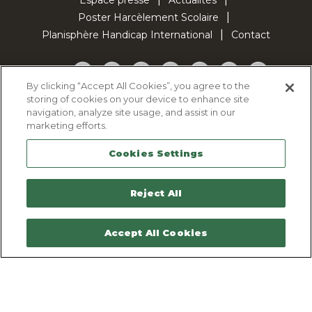
Poster Harcèlement Scolaire
Planisphère Handicap International
Contact
Facebook
Twitter
YouTube
Pinterest
Instagram
LinkedIn
TikTok
By clicking “Accept All Cookies”, you agree to the
storing of cookies on your device to enhance site
Politique d'utilisation des cookies
navigation, analyze site usage, and assist in our
Politique de confidentialité
marketing efforts.
Mentions légales
Cookies Settings
Plan du site
Contactez-nous
Reject All
Accept All Cookies