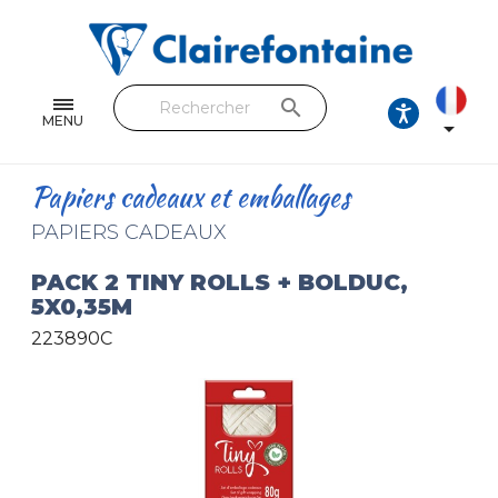
Cahiers & Carnets
Feuilles & Copies
search
Beaux-arts & Dessin
MENU

Correspondance
Papiers cadeaux et emballages
Loisirs créatifs
PAPIERS CADEAUX
Papiers cadeaux et emballages
PACK 2 TINY ROLLS + BOLDUC,
5X0,35M
Cuir & trousses
223890C
RETROUVEZ NOS COLLECTIONS
Toutes les collections