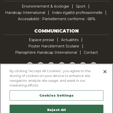
Environnement & écologie
Sport
Handicap International
Index égalité professionnelle
Accessibilité : Partiellement conforme : 68%
COMMUNICATION
Espace presse
Actualités
Poster Harcèlement Scolaire
Planisphère Handicap International
Contact
Facebook
Twitter
YouTube
Pinterest
Instagram
LinkedIn
TikTok
By clicking “Accept All Cookies”, you agree to the
storing of cookies on your device to enhance site
Politique d'utilisation des cookies
navigation, analyze site usage, and assist in our
Politique de confidentialité
marketing efforts.
Mentions légales
Cookies Settings
Plan du site
Contactez-nous
Reject All