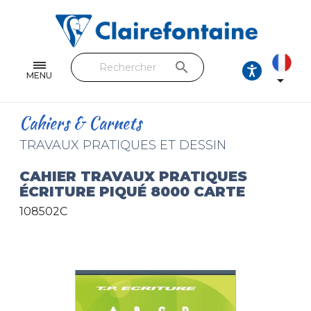
Cahiers & Carnets
Feuilles & Copies
search
Beaux-arts & Dessin
MENU

Correspondance
Cahiers & Carnets
Loisirs créatifs
TRAVAUX PRATIQUES ET DESSIN
Papiers cadeaux et emballages
CAHIER TRAVAUX PRATIQUES
ÉCRITURE PIQUÉ 8000 CARTE
Cuir & trousses
108502C
RETROUVEZ NOS COLLECTIONS
Toutes les collections