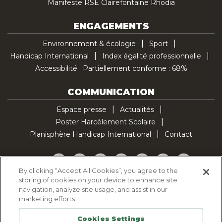
Manifeste RSE Clairefontaine Rhodia
ENGAGEMENTS
Environnement & écologie
Sport
Handicap International
Index égalité professionnelle
Accessibilité : Partiellement conforme : 68%
COMMUNICATION
Espace presse
Actualités
Poster Harcèlement Scolaire
Planisphère Handicap International
Contact
Facebook
Twitter
YouTube
Pinterest
Instagram
LinkedIn
TikTok
By clicking “Accept All Cookies”, you agree to the
storing of cookies on your device to enhance site
Politique d'utilisation des cookies
navigation, analyze site usage, and assist in our
Politique de confidentialité
marketing efforts.
Mentions légales
Cookies Settings