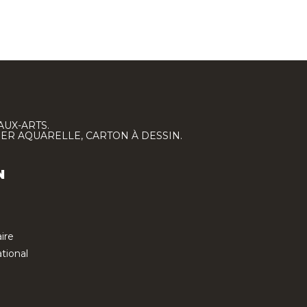
AUX-ARTS.
IER AQUARELLE, CARTON À DESSIN.
N
ire
tional