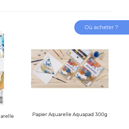
Où acheter ?
Papier Aquarelle Aquapad 300g
arelle
Car