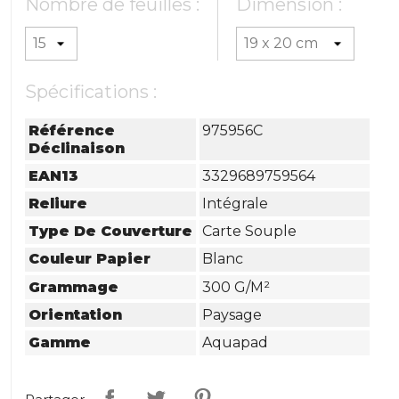
Nombre de feuilles :
Dimension :
Spécifications :
Référence
975956C
Déclinaison
EAN13
3329689759564
Reliure
Intégrale
Type De Couverture
Carte Souple
Couleur Papier
Blanc
Grammage
300 G/m²
Orientation
Paysage
Gamme
Aquapad