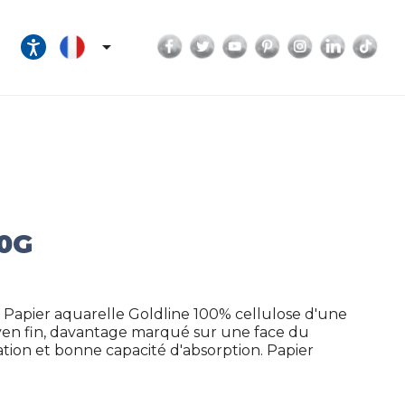
Facebook
Twitter
YouTube
Pinterest
Instagram
LinkedI
Tik

0G
 Papier aquarelle Goldline 100% cellulose d'une
yen fin, davantage marqué sur une face du
ation et bonne capacité d'absorption. Papier