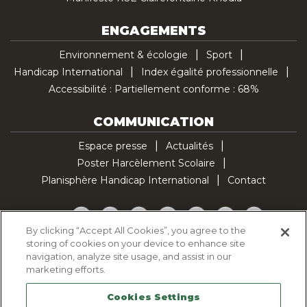
ENGAGEMENTS
Environnement & écologie
Sport
Handicap International
Index égalité professionnelle
Accessibilité : Partiellement conforme : 68%
COMMUNICATION
Espace presse
Actualités
Poster Harcèlement Scolaire
Planisphère Handicap International
Contact
Facebook
Twitter
YouTube
Pinterest
Instagram
LinkedIn
TikTok
By clicking “Accept All Cookies”, you agree to the
storing of cookies on your device to enhance site
Politique d'utilisation des cookies
navigation, analyze site usage, and assist in our
Politique de confidentialité
marketing efforts.
Mentions légales
Cookies Settings
Plan du site