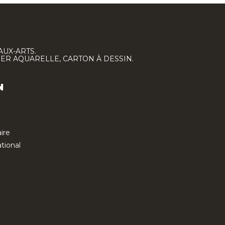
AUX-ARTS.
IER AQUARELLE, CARTON À DESSIN.
N
ire
tional