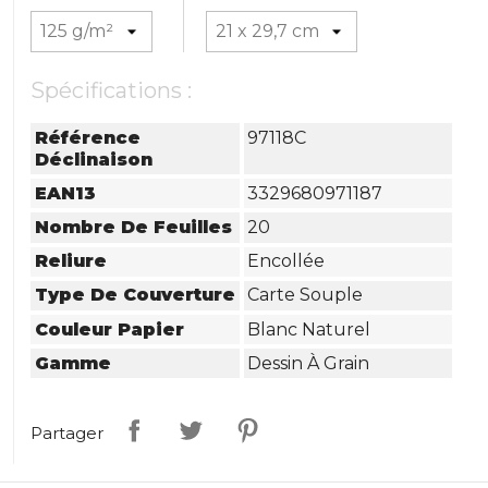
Spécifications :
Référence
97118C
Déclinaison
EAN13
3329680971187
Nombre De Feuilles
20
Reliure
Encollée
Type De Couverture
Carte Souple
Couleur Papier
Blanc Naturel
Gamme
Dessin À Grain
Partager