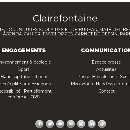
Clairefontaine
E, FOURNITURES SCOLAIRES ET DE BUREAU, MATÉRIEL BE
 AGENDA, CAHIER, ENVELOPPES, CARNET DE DESSIN, PAP
ENGAGEMENTS
COMMUNICATIO
nvironnement & écologie
Espace presse
Sport
Actualités
Handicap International
Poster Harcèlement Scola
dex égalité professionnelle
Planisphère Handicap Interna
cessibilité : Partiellement
Contact
conforme : 68%
Facebook
Twitter
YouTube
Pinterest
Instagram
LinkedIn
TikTok