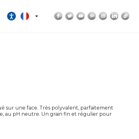
Facebook
Twitter
YouTube
Pinterest
Instagram
LinkedI
Tik

ué sur une face. Très polyvalent, parfaitement
, au pH neutre. Un grain fin et régulier pour