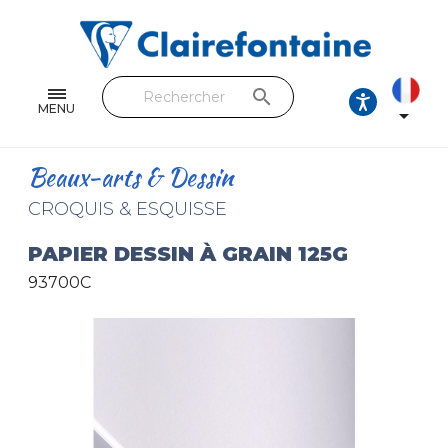
Cahiers & Carnets
Feuilles & Copies
search
Beaux-arts & Dessin
MENU

Correspondance
Beaux-arts & Dessin
Loisirs créatifs
CROQUIS & ESQUISSE
Papiers cadeaux et emballages
PAPIER DESSIN À GRAIN 125G
93700C
Cuir & trousses
RETROUVEZ NOS COLLECTIONS
Toutes les collections