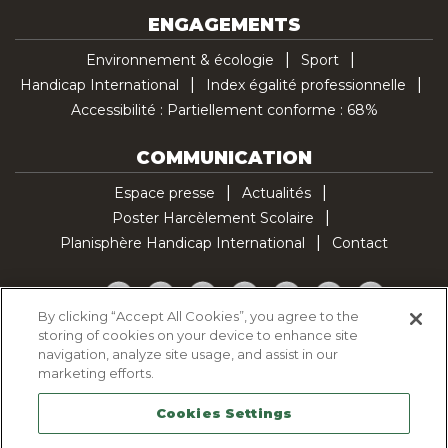
ENGAGEMENTS
Environnement & écologie
Sport
Handicap International
Index égalité professionnelle
Accessibilité : Partiellement conforme : 68%
COMMUNICATION
Espace presse
Actualités
Poster Harcèlement Scolaire
Planisphère Handicap International
Contact
Facebook
Twitter
YouTube
Pinterest
Instagram
LinkedIn
TikTok
By clicking “Accept All Cookies”, you agree to the
storing of cookies on your device to enhance site
Politique d'utilisation des cookies
navigation, analyze site usage, and assist in our
Politique de confidentialité
marketing efforts.
Mentions légales
Cookies Settings
Plan du site
Contactez-nous