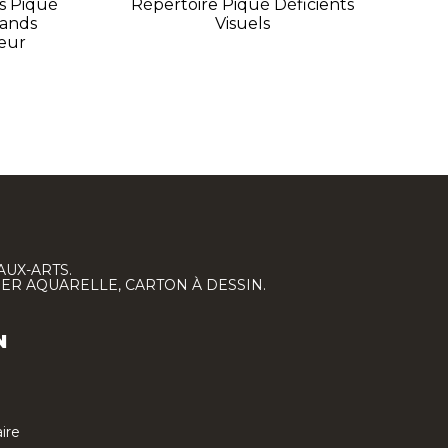
s Piqué
Répertoire Piqué Déficients
C
rands
Visuels
leur
AUX-ARTS.
IER AQUARELLE, CARTON À DESSIN.
N
ire