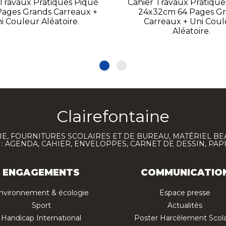
 Travaux Pratiques Piqué
Cahier Travaux Pratique
Pages Grands Carreaux +
24x32cm 64 Pages G
i Couleur Aléatoire.
Carreaux + Uni Cou
Aléatoire.
Clairefontaine
E, FOURNITURES SCOLAIRES ET DE BUREAU, MATÉRIEL BE
 AGENDA, CAHIER, ENVELOPPES, CARNET DE DESSIN, PAP
ENGAGEMENTS
COMMUNICATIO
nvironnement & écologie
Espace presse
Sport
Actualités
Handicap International
Poster Harcèlement Scola