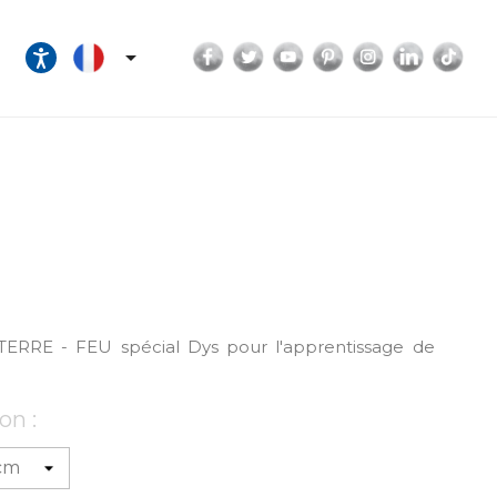
Facebook
Twitter
YouTube
Pinterest
Instagram
LinkedI
Tik

TERRE - FEU spécial Dys pour l'apprentissage de
on :