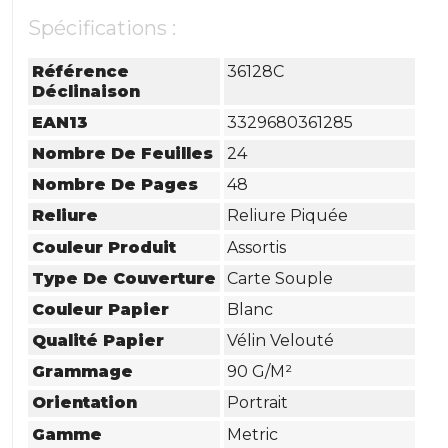
Spécifications :
Référence
36128C
Déclinaison
EAN13
3329680361285
Nombre De Feuilles
24
Nombre De Pages
48
Reliure
Reliure Piquée
Couleur Produit
Assortis
Type De Couverture
Carte Souple
Couleur Papier
Blanc
Qualité Papier
Vélin Velouté
Grammage
90 G/m²
Orientation
Portrait
Gamme
Metric