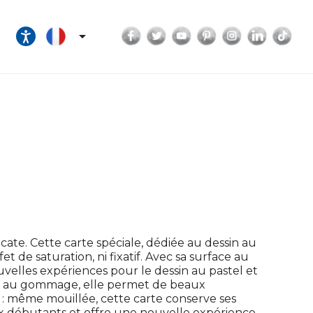
Facebook
Twitter
YouTube
Pinterest
Instagram
LinkedI
Tik

licate. Cette carte spéciale, dédiée au dessin au
t de saturation, ni fixatif. Avec sa surface au
velles expériences pour le dessin au pastel et
nte au gommage, elle permet de beaux
 : même mouillée, cette carte conserve ses
 aux débutants et offre une nouvelle expérience