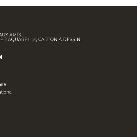
AUX-ARTS.
IER AQUARELLE, CARTON À DESSIN.
N
ire
tional