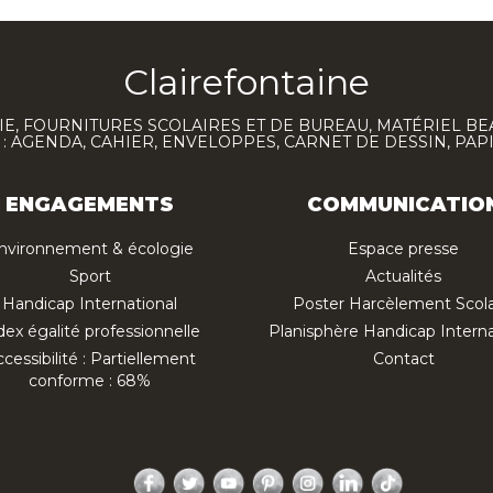
Clairefontaine
E, FOURNITURES SCOLAIRES ET DE BUREAU, MATÉRIEL BE
 AGENDA, CAHIER, ENVELOPPES, CARNET DE DESSIN, PAP
ENGAGEMENTS
COMMUNICATIO
nvironnement & écologie
Espace presse
Sport
Actualités
Handicap International
Poster Harcèlement Scola
dex égalité professionnelle
Planisphère Handicap Interna
cessibilité : Partiellement
Contact
conforme : 68%
Facebook
Twitter
YouTube
Pinterest
Instagram
LinkedIn
TikTok