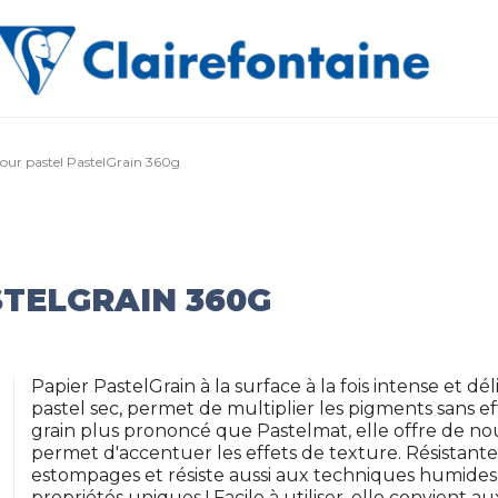
our pastel PastelGrain 360g
STELGRAIN 360G
Papier PastelGrain à la surface à la fois intense et dé
pastel sec, permet de multiplier les pigments sans effe
grain plus prononcé que Pastelmat, elle offre de nou
permet d'accentuer les effets de texture. Résista
estompages et résiste aussi aux techniques humides
propriétés uniques ! Facile à utiliser, elle convient