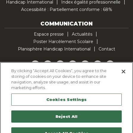
Handicap International
Index égalité professionnelle
Accessibilité : Partiellement conforme : 68%
COMMUNICATION
Espace presse
Actualités
Poster Harcèlement Scolaire
Planisphère Handicap International
Contact
Facebook
Twitter
YouTube
Pinterest
Instagram
LinkedIn
TikTok
By clicking “Accept All Cookies”, you agree to the
storing of cookies on your device to enhance site
Politique d'utilisation des cookies
navigation, analyze site usage, and assist in our
Politique de confidentialité
marketing efforts.
Mentions légales
Cookies Settings
Plan du site
Contactez-nous
Reject All