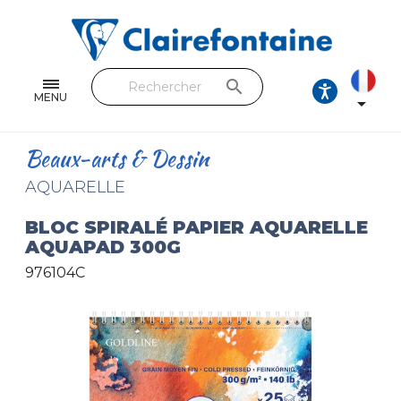
Cahiers & Carnets
Feuilles & Copies
search
Beaux-arts & Dessin
MENU

Correspondance
Beaux-arts & Dessin
Loisirs créatifs
AQUARELLE
Papiers cadeaux et emballages
BLOC SPIRALÉ PAPIER AQUARELLE
AQUAPAD 300G
Cuir & trousses
976104C
RETROUVEZ NOS COLLECTIONS
Toutes les collections