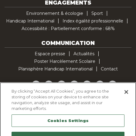
ENGAGEMENTS
Environnement & écologie
Sport
Handicap International
Index égalité professionnelle
Accessibilité : Partiellement conforme : 68%
COMMUNICATION
Espace presse
Actualités
Poster Harcèlement Scolaire
Planisphère Handicap International
Contact
Facebook
Twitter
YouTube
Pinterest
Instagram
LinkedIn
TikTok
By clicking “Accept All Cookies”, you agree to the
storing of cookies on your device to enhance site
Politique d'utilisation des cookies
navigation, analyze site usage, and assist in our
Politique de confidentialité
marketing efforts.
Mentions légales
Cookies Settings
Plan du site
Contactez-nous