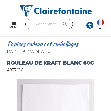
Cahiers & Carnets
Feuilles & Copies
search
Beaux-arts & Dessin
MENU

Correspondance
Papiers cadeaux et emballages
Loisirs créatifs
PAPIERS CADEAUX
Papiers cadeaux et emballages
ROULEAU DE KRAFT BLANC 60G
495701C
Cuir & trousses
RETROUVEZ NOS COLLECTIONS
Toutes les collections