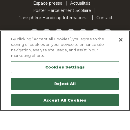
Espace presse
Actualités
Poster Harcèlement Scolaire
Planisphère Handicap International
Contact
Facebook
Twitter
YouTube
Pinterest
Instagram
LinkedIn
TikTok
By clicking “Accept All Cookies”, you agree to the
storing of cookies on your device to enhance site
Politique d'utilisation des cookies
navigation, analyze site usage, and assist in our
Politique de confidentialité
marketing efforts.
Mentions légales
Cookies Settings
Plan du site
Contactez-nous
Reject All
Accept All Cookies