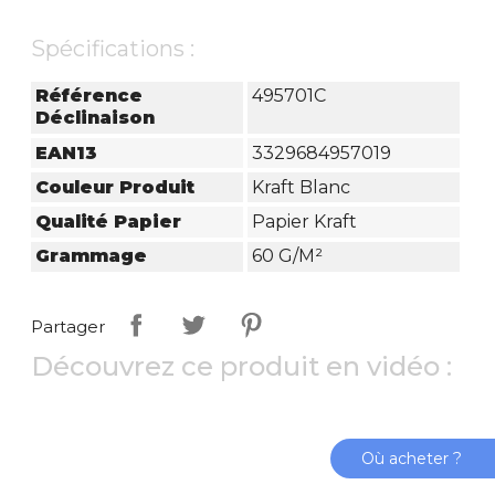
Spécifications :
Référence
495701C
Déclinaison
EAN13
3329684957019
Couleur Produit
Kraft Blanc
Qualité Papier
Papier Kraft
Grammage
60 G/m²
Partager
Découvrez ce produit en vidéo :
Où acheter ?