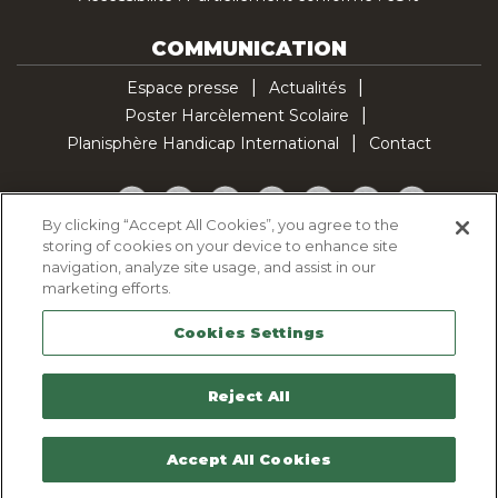
COMMUNICATION
Espace presse
Actualités
Poster Harcèlement Scolaire
Planisphère Handicap International
Contact
Facebook
Twitter
YouTube
Pinterest
Instagram
LinkedIn
TikTok
By clicking “Accept All Cookies”, you agree to the
storing of cookies on your device to enhance site
Politique d'utilisation des cookies
navigation, analyze site usage, and assist in our
Politique de confidentialité
marketing efforts.
Mentions légales
Cookies Settings
Plan du site
Contactez-nous
Reject All
Accept All Cookies