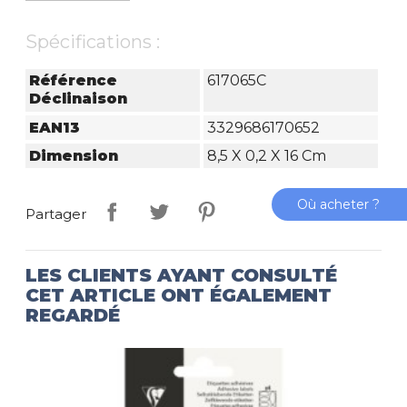
Spécifications :
Référence
617065C
Déclinaison
EAN13
3329686170652
Dimension
8,5 X 0,2 X 16 Cm
Où acheter ?
Partager
LES CLIENTS AYANT CONSULTÉ
CET ARTICLE ONT ÉGALEMENT
REGARDÉ