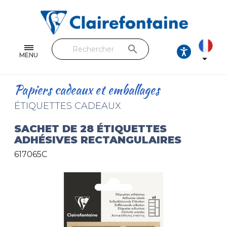
Cahiers & Carnets
Feuilles & Copies
search
Beaux-arts & Dessin
MENU

Correspondance
Papiers cadeaux et emballages
Loisirs créatifs
ÉTIQUETTES CADEAUX
Papiers cadeaux et emballages
SACHET DE 28 ÉTIQUETTES
ADHÉSIVES RECTANGULAIRES
Cuir & trousses
617065C
RETROUVEZ NOS COLLECTIONS
Toutes les collections