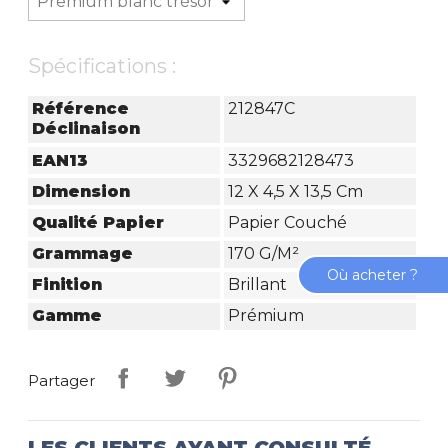
Spécifications :
Référence
212847C
Déclinaison
EAN13
3329682128473
Dimension
12 X 4,5 X 13,5 Cm
Qualité Papier
Papier Couché
Grammage
170 G/m²
Où acheter ?
Finition
Brillant
Gamme
Prémium
Partager