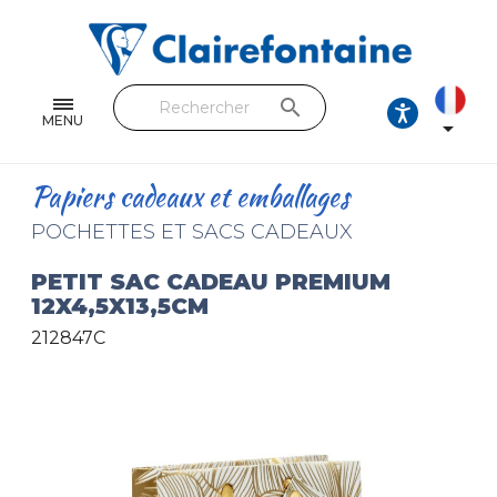
Cahiers & Carnets
Feuilles & Copies
search
Beaux-arts & Dessin
MENU

Correspondance
Papiers cadeaux et emballages
Loisirs créatifs
POCHETTES ET SACS CADEAUX
Papiers cadeaux et emballages
PETIT SAC CADEAU PREMIUM
12X4,5X13,5CM
Cuir & trousses
212847C
RETROUVEZ NOS COLLECTIONS
Toutes les collections