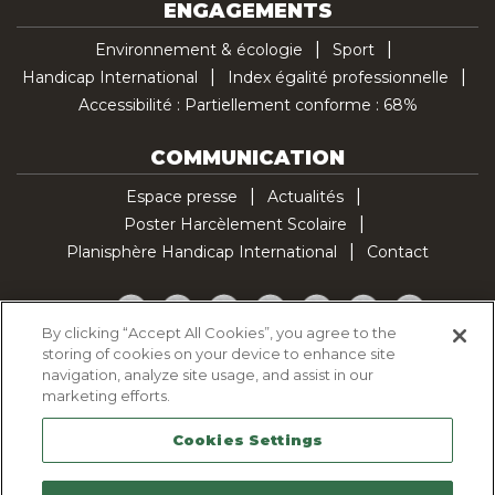
ENGAGEMENTS
Environnement & écologie
Sport
Handicap International
Index égalité professionnelle
Accessibilité : Partiellement conforme : 68%
COMMUNICATION
Espace presse
Actualités
Poster Harcèlement Scolaire
Planisphère Handicap International
Contact
Facebook
Twitter
YouTube
Pinterest
Instagram
LinkedIn
TikTok
By clicking “Accept All Cookies”, you agree to the
storing of cookies on your device to enhance site
Politique d'utilisation des cookies
navigation, analyze site usage, and assist in our
Politique de confidentialité
marketing efforts.
Mentions légales
Cookies Settings
Plan du site
Contactez-nous