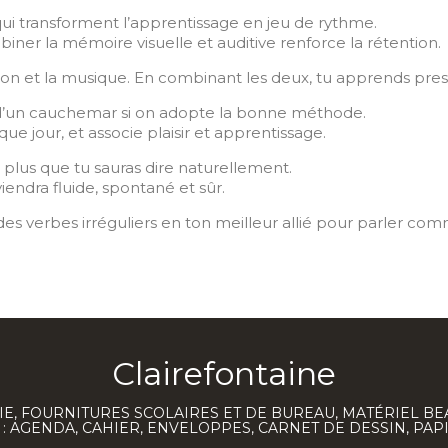
qui transforment l’apprentissage en jeu de rythme.
mbiner la mémoire visuelle et auditive renforce la rétention.
ition et la musique. En combinant les deux, tu apprends pr
n d’un cauchemar si on adopte la bonne méthode.
ue jour, et associe plaisir et apprentissage.
plus que tu sauras dire naturellement.
viendra fluide, spontané et sûr.
 des verbes irréguliers en ton meilleur allié pour parler co
Clairefontaine
E, FOURNITURES SCOLAIRES ET DE BUREAU, MATÉRIEL BE
 AGENDA, CAHIER, ENVELOPPES, CARNET DE DESSIN, PAP