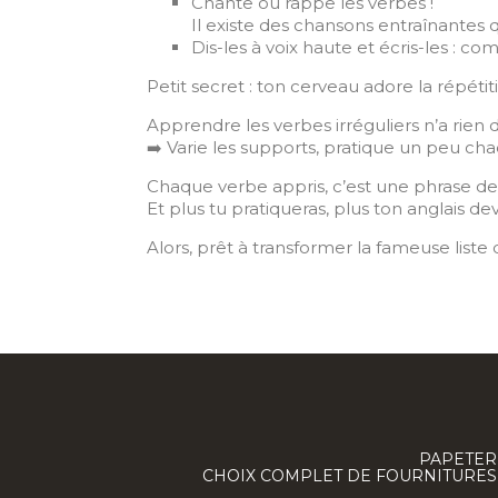
Chante ou rappe les verbes !
Il existe des chansons entraînantes 
Dis-les à voix haute et écris-les : co
Petit secret : ton cerveau adore la répét
Apprendre les verbes irréguliers n’a rie
Varie les supports, pratique un peu chaq
➡️
Chaque verbe appris, c’est une phrase de 
Et plus tu pratiqueras, plus ton anglais de
Alors, prêt à transformer la fameuse liste
PAPETERI
CHOIX COMPLET DE FOURNITURES :