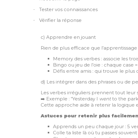
Tester vos connaissances
·
Vérifier la réponse
·
c) Apprendre en jouant
Rien de plus efficace que l’apprentissage 
Memory des verbes : associe les troi
Bingo ou jeu de l’oie : chaque case 
Défis entre amis : qui trouve le plus
d) Les intégrer dans des phrases ou de pet
Les verbes irréguliers prennent tout leur 
Exemple : “Yesterday I
went
to the par
➡️
Cette approche aide à retenir la logique 
Astuces pour retenir plus facilemen
Apprends un peu chaque jour : 5 ver
Colle ta liste là où tu passes souvent :