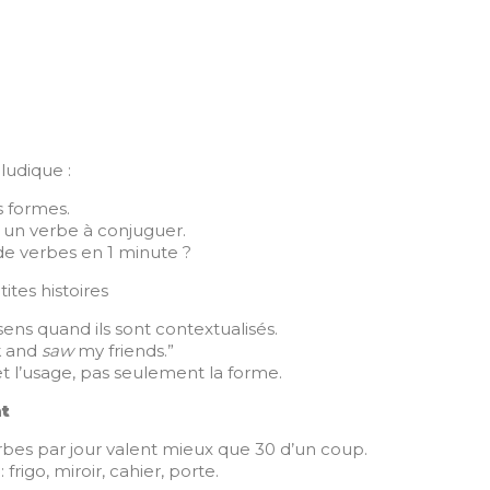
ludique :
s formes.
= un verbe à conjuguer.
 de verbes en 1 minute ?
ites histoires
sens quand ils sont contextualisés.
k and
saw
my friends.”
et l’usage, pas seulement la forme.
t
bes par jour valent mieux que 30 d’un coup.
 frigo, miroir, cahier, porte.