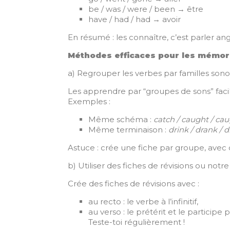
be / was / were / been → être
have / had / had → avoir
En résumé : les connaître, c’est parler ang
Méthodes efficaces pour les mémor
a) Regrouper les verbes par familles sono
Les apprendre par “groupes de sons” facil
Exemples :
Même schéma :
catch / caught / ca
Même terminaison :
drink / drank / 
Astuce : crée une fiche par groupe, avec 
b) Utiliser des fiches de révisions ou not
Crée des fiches de révisions avec :
au recto : le verbe à l’infinitif,
au verso : le prétérit et le participe 
Teste-toi régulièrement !