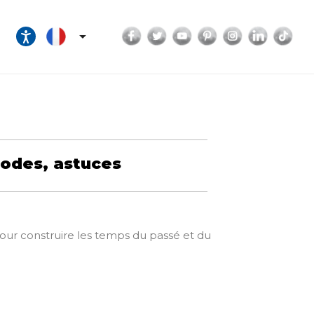
Facebook
Twitter
YouTube
Pinterest
Instagram
LinkedI
Tik

hodes, astuces
our construire les temps du passé et du