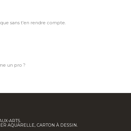
esque sans t’en rendre compte.
mme un pro ?
AUX-ARTS.
IER AQUARELLE, CARTON À DESSIN.