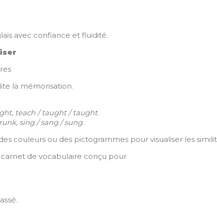
lais avec confiance et fluidité.
iser
res
ite la mémorisation.
ught
,
teach / taught / taught
.
drunk
,
sing / sang / sung
.
des couleurs ou des pictogrammes pour visualiser les simili
re carnet de vocabulaire conçu pour
passé.