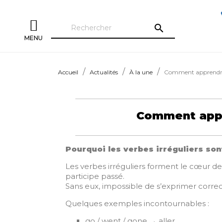
search
MENU
Accueil
Actualités
À la une
Comment apprendre l
Comment appre
Pourquoi les verbes irréguliers sont
Les verbes irréguliers forment le cœur d
participe passé.
Sans eux, impossible de s’exprimer corre
Quelques exemples incontournables :
go / went / gone → aller