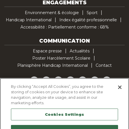
ENGAGEMENTS
Environnement & écologie
Sport
Handicap International
Index égalité professionnelle
Accessibilité : Partiellement conforme : 68%
COMMUNICATION
Espace presse
Actualités
Poster Harcèlement Scolaire
Planisphère Handicap International
Contact
Facebook
Twitter
YouTube
Pinterest
Instagram
LinkedIn
TikTok
By clicking “Accept All Cookies”, you agree to the
storing of cookies on your device to enhance site
Politique d'utilisation des cookies
navigation, analyze site usage, and assist in our
Politique de confidentialité
marketing efforts.
Mentions légales
Cookies Settings
Plan du site
Contactez-nous