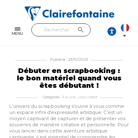
Cahiers & Carnets
Feuilles & Copies
search
Beaux-arts & Dessin
MENU

Correspondance
Loisirs créatifs
Publié le : 23/10/2023
Débuter en scrapbooking :
Papiers cadeaux et emballages
le bon matériel quand vous
êtes débutant !
Cuir & trousses
- Catégories :
À la une
,
Loisir créatif
RETROUVEZ NOS COLLECTIONS
L'univers du scrapbooking s'ouvre à vous comme
un espace infini d'expressivité artistique. C'est un
Toutes les collections
moyen captivant de capturer et de présenter vos
souvenirs de manière créative et personnelle. Pour
vous lancer dans cette aventure artistique
captivante, il est essentiel de comprendre les