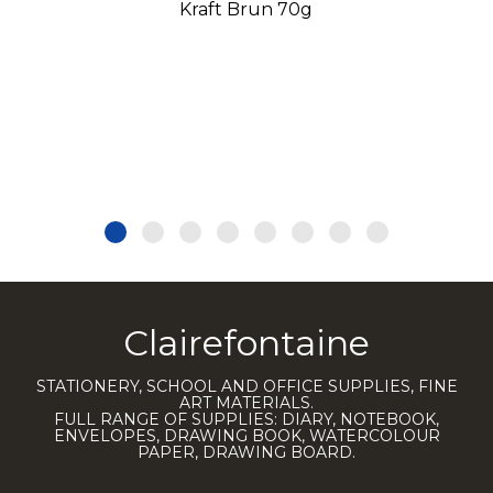
Kraft Brun 70g
Clairefontaine
STATIONERY, SCHOOL AND OFFICE SUPPLIES, FINE
ART MATERIALS.
FULL RANGE OF SUPPLIES: DIARY, NOTEBOOK,
ENVELOPES, DRAWING BOOK, WATERCOLOUR
PAPER, DRAWING BOARD.