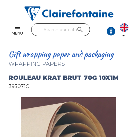
Notebooks and pads
Single and double sheets
search
Fine arts
MENU

Correspondence
Gift wrapping paper and packaging
Handicraft
WRAPPING PAPERS
Wrapping papers
ROULEAU KRAT BRUT 70G 10X1M
395071C
Pencil cases & Leather goods
FIND OUR COLLECTIONS
All the collections