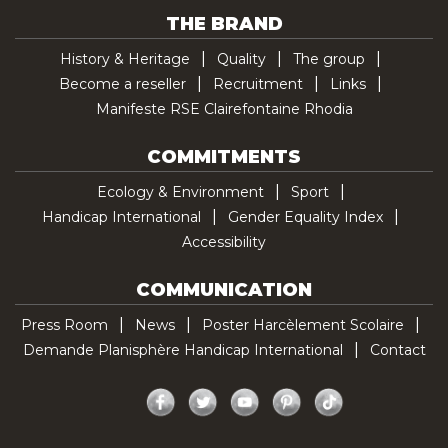
THE BRAND
History & Heritage
Quality
The group
Become a reseller
Recruitment
Links
Manifeste RSE Clairefontaine Rhodia
COMMITMENTS
Ecology & Environment
Sport
Handicap International
Gender Equality Index
Accessibility
COMMUNICATION
Press Room
News
Poster Harcèlement Scolaire
Demande Planisphère Handicap International
Contact
Facebook
Twitter
YouTube
Pinterest
TikTok