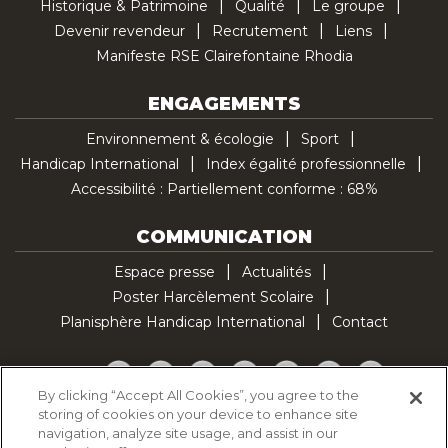
Historique & Patrimoine
Qualité
Le groupe
Devenir revendeur
Recrutement
Liens
Manifeste RSE Clairefontaine Rhodia
ENGAGEMENTS
Environnement & écologie
Sport
Handicap International
Index égalité professionnelle
Accessibilité : Partiellement conforme : 68%
COMMUNICATION
Espace presse
Actualités
Poster Harcèlement Scolaire
Planisphère Handicap International
Contact
Facebook
Twitter
YouTube
Pinterest
Instagram
LinkedIn
TikTok
By clicking “Accept All Cookies”, you agree to the
storing of cookies on your device to enhance site
Politique d'utilisation des cookies
navigation, analyze site usage, and assist in our