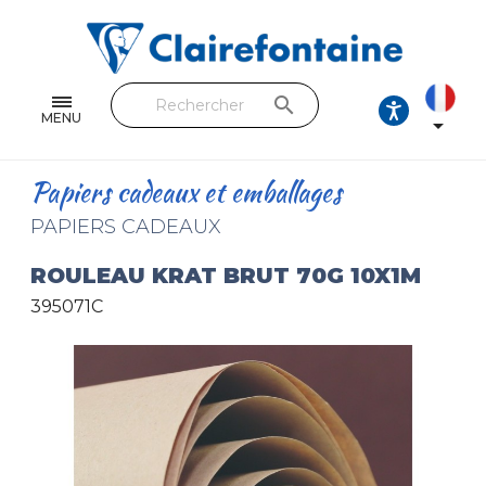
Cahiers & Carnets
Feuilles & Copies
search
Beaux-arts & Dessin
MENU

Correspondance
Papiers cadeaux et emballages
Loisirs créatifs
PAPIERS CADEAUX
Papiers cadeaux et emballages
ROULEAU KRAT BRUT 70G 10X1M
395071C
Cuir & trousses
RETROUVEZ NOS COLLECTIONS
Toutes les collections