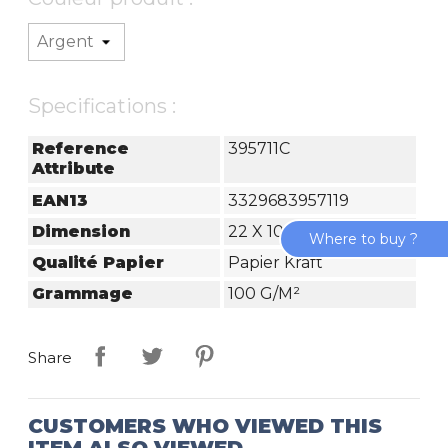
Specifications :
Reference
395711C
Attribute
EAN13
3329683957119
Dimension
22 X 10 X 27 Cm
Where to buy ?
Qualité Papier
Papier Kraft
Grammage
100 G/m²
Share
CUSTOMERS WHO VIEWED THIS
ITEM ALSO VIEWED