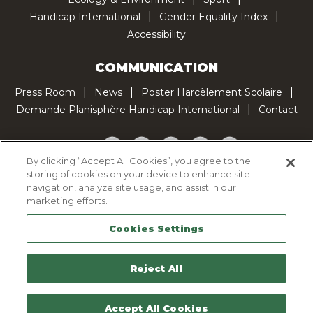
Handicap International
Gender Equality Index
Accessibility
COMMUNICATION
Press Room
News
Poster Harcèlement Scolaire
Demande Planisphère Handicap International
Contact
Facebook
Twitter
YouTube
Pinterest
TikTok
By clicking “Accept All Cookies”, you agree to the
storing of cookies on your device to enhance site
Cookie Policy
navigation, analyze site usage, and assist in our
Privacy policy
marketing efforts.
Legal Notice
Cookies Settings
Sitemap
Contactez-nous
Reject All
Accept All Cookies