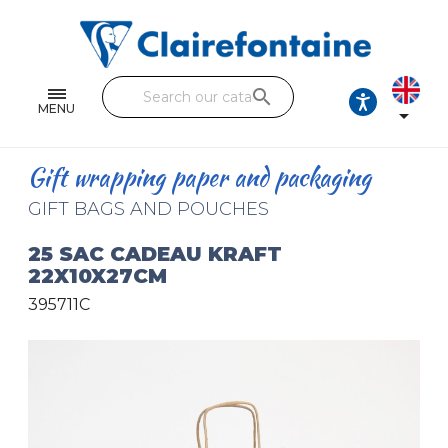
Notebooks and pads
Single and double sheets
search
Fine arts
MENU

Correspondence
Gift wrapping paper and packaging
Handicraft
GIFT BAGS AND POUCHES
Wrapping papers
25 SAC CADEAU KRAFT
22X10X27CM
Pencil cases & Leather goods
395711C
FIND OUR COLLECTIONS
All the collections