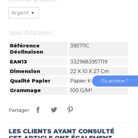
Spécifications :
Référence
395711C
Déclinaison
EAN13
3329683957119
Dimension
22 X 10 X 27 Cm
Qualité Papier
Papier Kraft
Où acheter ?
Grammage
100 G/m²
Partager
LES CLIENTS AYANT CONSULTÉ
CET ARTICLE ONT ÉGALEMENT