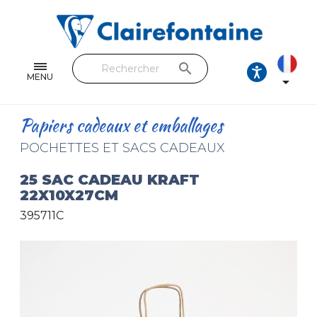
Cahiers & Carnets
Feuilles & Copies
search
Beaux-arts & Dessin
MENU

Correspondance
Papiers cadeaux et emballages
Loisirs créatifs
POCHETTES ET SACS CADEAUX
Papiers cadeaux et emballages
25 SAC CADEAU KRAFT
22X10X27CM
Cuir & trousses
395711C
RETROUVEZ NOS COLLECTIONS
Toutes les collections