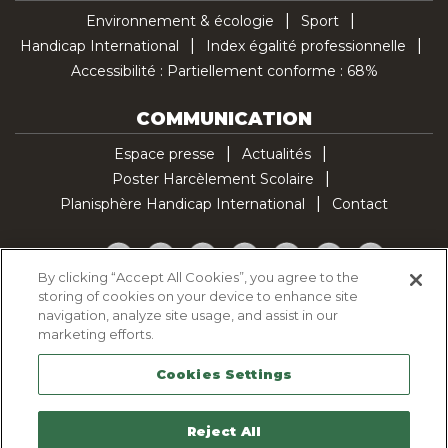
Environnement & écologie
Sport
Handicap International
Index égalité professionnelle
Accessibilité : Partiellement conforme : 68%
COMMUNICATION
Espace presse
Actualités
Poster Harcèlement Scolaire
Planisphère Handicap International
Contact
Facebook
Twitter
YouTube
Pinterest
Instagram
LinkedIn
TikTok
By clicking “Accept All Cookies”, you agree to the
storing of cookies on your device to enhance site
Politique d'utilisation des cookies
navigation, analyze site usage, and assist in our
Politique de confidentialité
marketing efforts.
Mentions légales
Cookies Settings
Plan du site
Contactez-nous
Reject All