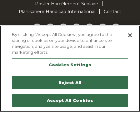
Poster Harcèlement Scolaire
Planisphère Handicap International
Contact
Facebook
Twitter
YouTube
Pinterest
Instagram
LinkedIn
TikTok
By clicking “Accept All Cookies”, you agree to the
storing of cookies on your device to enhance site
Politique d'utilisation des cookies
navigation, analyze site usage, and assist in our
Politique de confidentialité
marketing efforts.
Mentions légales
Cookies Settings
Plan du site
Contactez-nous
Reject All
Accept All Cookies