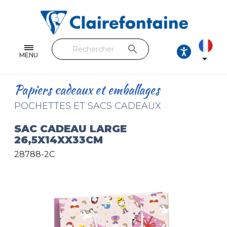
Cahiers & Carnets
Feuilles & Copies
search
Beaux-arts & Dessin
MENU

Correspondance
Papiers cadeaux et emballages
Loisirs créatifs
POCHETTES ET SACS CADEAUX
Papiers cadeaux et emballages
SAC CADEAU LARGE
26,5X14XX33CM
Cuir & trousses
28788-2C
RETROUVEZ NOS COLLECTIONS
Toutes les collections