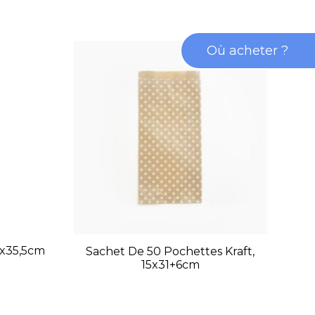
Où acheter ?
9x35,5cm
Sachet De 50 Pochettes Kraft,
S
15x31+6cm