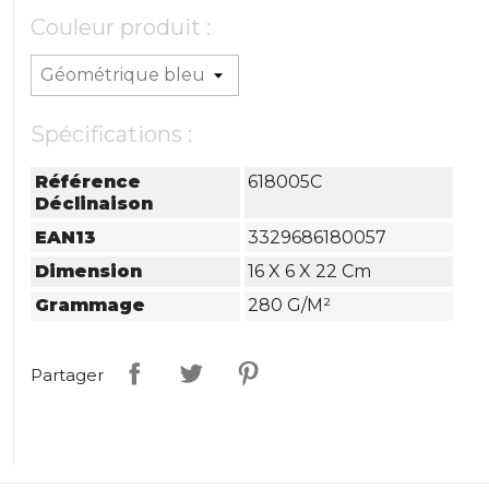
Couleur produit :
Spécifications :
Référence
618005C
Déclinaison
EAN13
3329686180057
Dimension
16 X 6 X 22 Cm
Grammage
280 G/m²
Partager