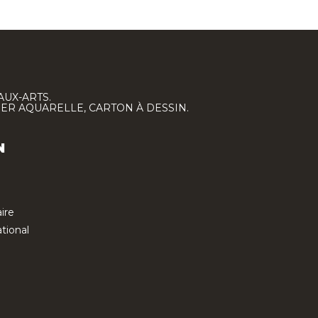
AUX-ARTS.
IER AQUARELLE, CARTON À DESSIN.
N
ire
tional