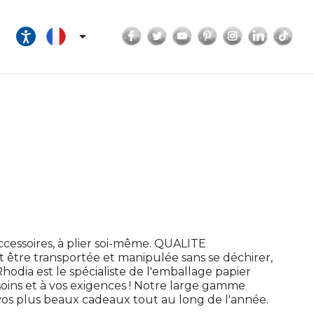
Facebook
Twitter
YouTube
Pinterest
Instagram
LinkedI
Tik

cessoires, à plier soi-même. QUALITE
t être transportée et manipulée sans se déchirer,
odia est le spécialiste de l'emballage papier
soins et à vos exigences ! Notre large gamme
os plus beaux cadeaux tout au long de l'année.