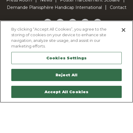
Demande Planisphère Handicap International
Contact
Facebook
Twitter
YouTube
Pinterest
TikTok
By clicking “Accept All Cookies”, you agree to the
storing of cookies on your device to enhance site
Cookie Policy
navigation, analyze site usage, and assist in our
Privacy policy
marketing efforts.
Legal Notice
Cookies Settings
Sitemap
Contactez-nous
Reject All
Accept All Cookies