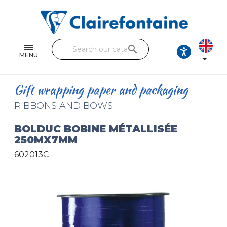
Notebooks and pads
Single and double sheets
search
Fine arts
MENU

Correspondence
Gift wrapping paper and packaging
Handicraft
RIBBONS AND BOWS
Wrapping papers
BOLDUC BOBINE MÉTALLISÉE
250MX7MM
Pencil cases & Leather goods
602013C
FIND OUR COLLECTIONS
All the collections