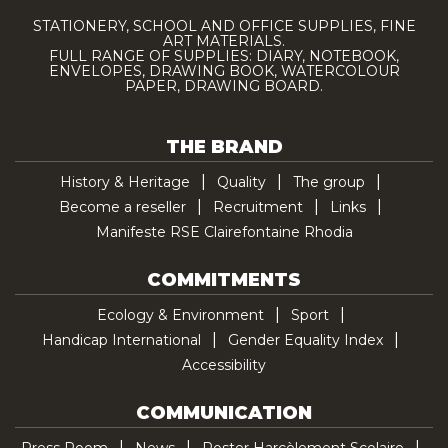
STATIONERY, SCHOOL AND OFFICE SUPPLIES, FINE
ART MATERIALS.
FULL RANGE OF SUPPLIES: DIARY, NOTEBOOK,
ENVELOPES, DRAWING BOOK, WATERCOLOUR
PAPER, DRAWING BOARD.
THE BRAND
History & Heritage
Quality
The group
Become a reseller
Recruitment
Links
Manifeste RSE Clairefontaine Rhodia
COMMITMENTS
Ecology & Environment
Sport
Handicap International
Gender Equality Index
Accessibility
COMMUNICATION
Press Room
News
Poster Harcèlement Scolaire