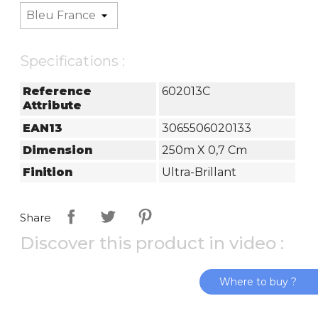
Specifications :
Reference
602013C
Attribute
EAN13
3065506020133
Dimension
250m X 0,7 Cm
Finition
Ultra-Brillant
Share
Discover this product in video :
Where to buy ?