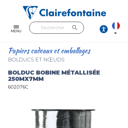
Cahiers & Carnets
Feuilles & Copies
search
Beaux-arts & Dessin
MENU

Correspondance
Papiers cadeaux et emballages
Loisirs créatifs
BOLDUCS ET NŒUDS
Papiers cadeaux et emballages
BOLDUC BOBINE MÉTALLISÉE
250MX7MM
Cuir & trousses
602076C
RETROUVEZ NOS COLLECTIONS
Toutes les collections