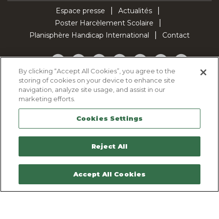
Espace presse
Actualités
Poster Harcèlement Scolaire
Planisphère Handicap International
Contact
Facebook
Twitter
YouTube
Pinterest
Instagram
LinkedIn
TikTok
By clicking “Accept All Cookies”, you agree to the
storing of cookies on your device to enhance site
Politique d'utilisation des cookies
navigation, analyze site usage, and assist in our
Politique de confidentialité
marketing efforts.
Mentions légales
Cookies Settings
Plan du site
Contactez-nous
Reject All
Accept All Cookies