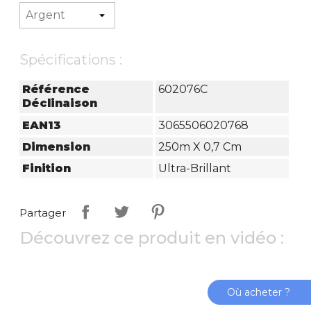
Spécifications :
Référence
602076C
Déclinaison
EAN13
3065506020768
Dimension
250m X 0,7 Cm
Finition
Ultra-Brillant
Partager
Découvrez ce produit en vidéo :
Où acheter ?