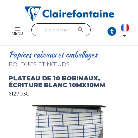
Cahiers & Carnets
Feuilles & Copies
search
Beaux-arts & Dessin
MENU

Correspondance
Papiers cadeaux et emballages
Loisirs créatifs
BOLDUCS ET NŒUDS
Papiers cadeaux et emballages
PLATEAU DE 10 BOBINAUX,
ÉCRITURE BLANC 10MX10MM
Cuir & trousses
612703C
RETROUVEZ NOS COLLECTIONS
Toutes les collections