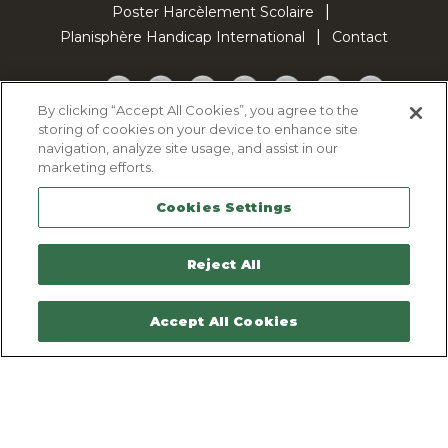
Poster Harcèlement Scolaire
Planisphère Handicap International
Contact
Facebook
Twitter
YouTube
Pinterest
Instagram
LinkedIn
TikTok
By clicking “Accept All Cookies”, you agree to the
storing of cookies on your device to enhance site
Politique d'utilisation des cookies
navigation, analyze site usage, and assist in our
Politique de confidentialité
marketing efforts.
Mentions légales
Cookies Settings
Plan du site
Contactez-nous
Reject All
Accept All Cookies