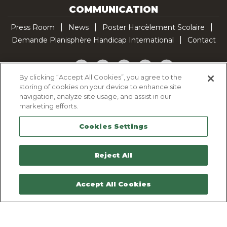
COMMUNICATION
Press Room
News
Poster Harcèlement Scolaire
Demande Planisphère Handicap International
Contact
Facebook
Twitter
YouTube
Pinterest
TikTok
By clicking “Accept All Cookies”, you agree to the
storing of cookies on your device to enhance site
Cookie Policy
navigation, analyze site usage, and assist in our
Privacy policy
marketing efforts.
Legal Notice
Cookies Settings
Sitemap
Contactez-nous
Reject All
Accept All Cookies