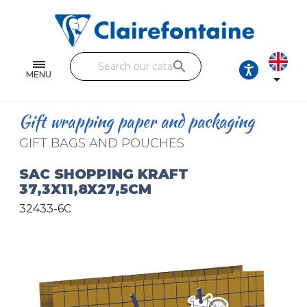
Notebooks and pads
Single and double sheets
search
Fine arts
MENU

Correspondence
Gift wrapping paper and packaging
Handicraft
GIFT BAGS AND POUCHES
Wrapping papers
SAC SHOPPING KRAFT
37,3X11,8X27,5CM
Pencil cases & Leather goods
32433-6C
FIND OUR COLLECTIONS
All the collections